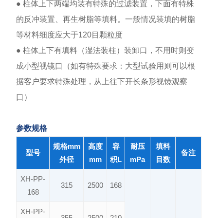
● 柱体上下两端均装有特殊的过滤装置，下面有特殊
的反冲装置、再生树脂等填料。一般情况装填的树脂
等材料细度应大于120目颗粒度
● 柱体上下有填料（湿法装柱）装卸口，不用时则变
成小型视镜口（如有特殊要求：大型试验用则可以根
据客户要求特殊处理，从上往下开长条形视镜观察
口）
参数规格
规格mm
高度
容
耐压
填料
型号
备注
外径
mm
积L
mPa
目数
XH-PP-
315
2500
168
168
XH-PP-
355
2500
210