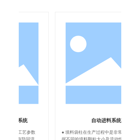
自动进料系统
数
● 填料袋柱在生产过程中是非常重要的，要根
●
与
据不同的填料颗粒大小及流动性能等，采用不
性