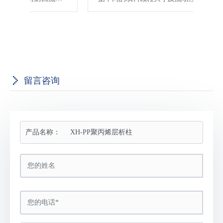
套双
同的装填设备及装填工艺。
事
线
盖
留言咨询
产品名称：
XH-PP聚丙烯层析柱