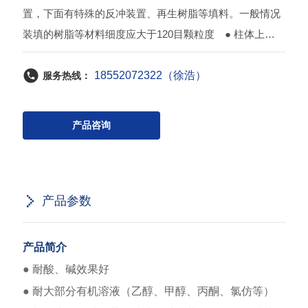
置，下面有特殊的反冲装置、再生树脂等填料。一般情况
装填的树脂等材料细度应大于120目颗粒度 ● 柱体上下
有填料（湿法装柱）装卸口，不用时则变成小型视镜口
18552072322（徐浩）
（如有特殊要求：大型试验用则可以根据客户要求特殊处
服务热线：
理，从上往下开长条形视镜观察口）
产品咨询
产品参数
产品简介
● 耐酸、碱效果好
● 耐大部分有机溶液（乙醇、甲醇、丙酮、氯仿等）