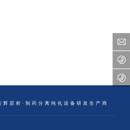
新辉层析·制药分离纯化设备研发生产商