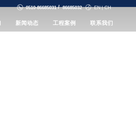
/
0510-86685031
86685032
EN |
CH
们
新闻动态
工程案例
联系我们
精准、高效、安全、智能
精准、高效、安全、智能
精准、高效、安全、智能