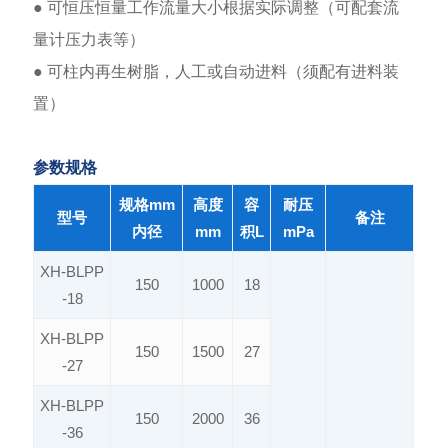
● 可恒压恒量工作流量大小根据实际调整（可配套流
量计压力表等）
● 可柱内再生树脂，人工或自动进料（须配有进料装
置）
参数规格
规格mm
高度
容
耐压
型号
备注
内径
mm
积L
mPa
XH-BLPP
150
1000
18
-18
XH-BLPP
150
1500
27
-27
XH-BLPP
150
2000
36
-36