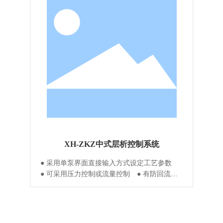
XH-ZKZ中式层析控制系统
研
● 采用单泵界面直接输入方式设定工艺参数
●
个
● 可采用压力控制或流量控制 ● 有防回流与
据
防超压 ● 管路采用PTFE或硅胶管 ● 配套双
同
观
泵和空气泄井请另外提出 ● 可选择配套在线
检测（uv、电导、PH）