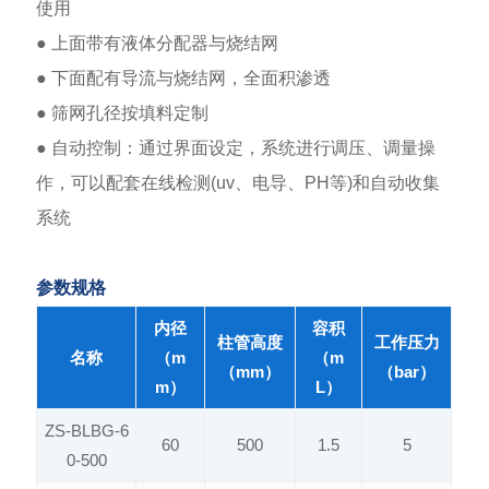
使用
● 上面带有液体分配器与烧结网
● 下面配有导流与烧结网，全面积渗透
● 筛网孔径按填料定制
● 自动控制：通过界面设定，系统进行调压、调量操
作，可以配套在线检测(uv、电导、PH等)和自动收集
系统
参数规格
内径
容积
柱管高度
工作压力
名称
（m
（m
（mm）
（bar）
m）
L）
ZS-BLBG-6
60
500
1.5
5
0-500