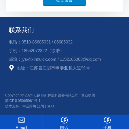
联系我们
电话：
0510-86685031
/
86685032
手机：
18552072322
（徐浩）
邮箱：
jys@xinhuicx.com
/
1192165908@qq.com
地址：江苏省江阴市申港亚包大道91号
Copyright © 2024 江阴市新辉层析设备有限公司 | 营业执照
苏ICP备05065981号-1
技术支持：中企跨境 江阴
|
SEO
电话
手机