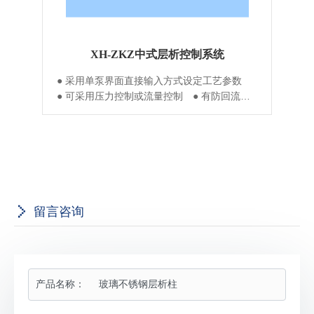
XH-ZKZ中式层析控制系统
研
● 采用单泵界面直接输入方式设定工艺参数
●
个
● 可采用压力控制或流量控制 ● 有防回流与
据
防超压 ● 管路采用PTFE或硅胶管 ● 配套双
同
观
泵和空气泄井请另外提出 ● 可选择配套在线
检测（uv、电导、PH）
留言咨询
产品名称：
玻璃不锈钢层析柱