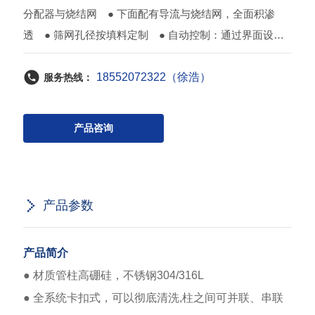
分配器与烧结网 ● 下面配有导流与烧结网，全面积渗
透 ● 筛网孔径按填料定制 ● 自动控制：通过界面设
定，系统进行调压、调量操作，可以配套在线检测(uv、电
18552072322（徐浩）
导、PH等)和自动收集系统
服务热线：
产品咨询
产品参数
产品简介
● 材质管柱高硼硅，不锈钢304/316L
● 全系统卡扣式，可以彻底清洗,柱之间可并联、串联